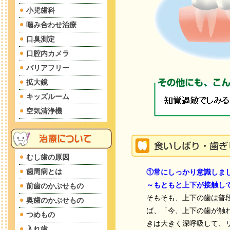
小児歯科
噛み合わせ治療
口臭測定
口腔内カメラ
バリアフリー
拡大鏡
キッズルーム
空気清浄機
むし歯の原因
歯周病とは
①常にしっかり意識しま
～もともと上下が接触し
前歯のかぶせもの
そもそも、上下の歯は普
奥歯のかぶせもの
ば、「今、上下の歯が触
つめもの
きは大きく深呼吸して、
入れ歯